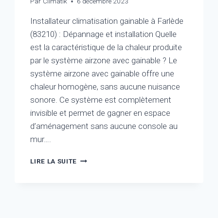
Par
Climatik
6 décembre 2023
Installateur climatisation gainable à Farlède
(83210) : Dépannage et installation Quelle
est la caractéristique de la chaleur produite
par le système airzone avec gainable ? Le
système airzone avec gainable offre une
chaleur homogène, sans aucune nuisance
sonore. Ce système est complètement
invisible et permet de gagner en espace
d’aménagement sans aucune console au
mur….
INSTALLATEUR
LIRE LA SUITE
CLIMATISATION
GAINABLE
À
FARLÈDE
(83210)