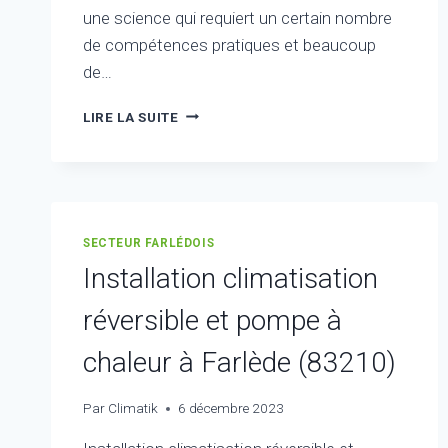
une science qui requiert un certain nombre
de compétences pratiques et beaucoup
de…
CLIMATISEUR
LIRE LA SUITE
À
FARLÈDE
(83210)
:
POSE,
RÉPARATION
SECTEUR FARLÉDOIS
ET
Installation climatisation
MAINTENANCE
CLIMATISATION
réversible et pompe à
chaleur à Farlède (83210)
Par
Climatik
6 décembre 2023