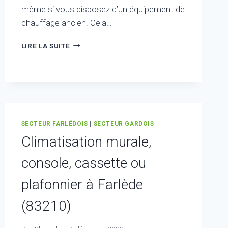
même si vous disposez d’un équipement de
chauffage ancien. Cela…
PROFESSIONNEL
LIRE LA SUITE
À
FARLÈDE
(83210)
POUR
POMPE
À
CHALEUR,
SECTEUR FARLÉDOIS
|
SECTEUR GARDOIS
PLANCHER
Climatisation murale,
CHAUFFANT
console, cassette ou
plafonnier à Farlède
(83210)