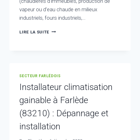
(chaudières d’immeubles, production de
vapeur ou d’eau chaude en milieux
industriels, fours industriels,…
CHAUFFAGISTE
LIRE LA SUITE
À
FARLÈDE
(83210)
:
POSE,
RÉPARATION
SECTEUR FARLÉDOIS
ET
MAINTENANCE
Installateur climatisation
gainable à Farlède
(83210) : Dépannage et
installation