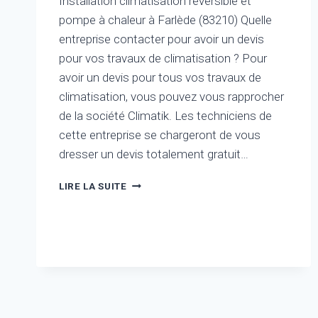
Installation climatisation réversible et
pompe à chaleur à Farlède (83210) Quelle
entreprise contacter pour avoir un devis
pour vos travaux de climatisation ? Pour
avoir un devis pour tous vos travaux de
climatisation, vous pouvez vous rapprocher
de la société Climatik. Les techniciens de
cette entreprise se chargeront de vous
dresser un devis totalement gratuit…
INSTALLATION
LIRE LA SUITE
CLIMATISATION
RÉVERSIBLE
ET
POMPE
À
CHALEUR
À
FARLÈDE
(83210)