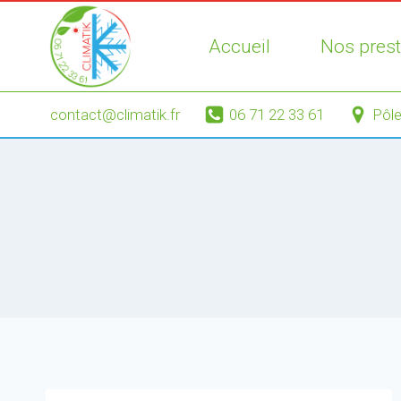
Aller
au
Accueil
Nos prest
contenu
contact@climatik.fr
06 71 22 33 61
Pôle