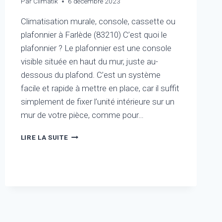
Par
Climatik
6 décembre 2023
Climatisation murale, console, cassette ou
plafonnier à Farlède (83210) C’est quoi le
plafonnier ? Le plafonnier est une console
visible située en haut du mur, juste au-
dessous du plafond. C’est un système
facile et rapide à mettre en place, car il suffit
simplement de fixer l’unité intérieure sur un
mur de votre pièce, comme pour…
CLIMATISATION
LIRE LA SUITE
MURALE,
CONSOLE,
CASSETTE
OU
PLAFONNIER
À
FARLÈDE
(83210)