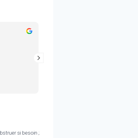
Julien Maisonnat
il y a 2 ans
Entretien au top, un vrai pro !
obstruer si besoin ;