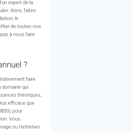
d’un expert de la
er. Alors, faites
lation, le
ofiter de toutes nos
 pas à nous faire
 annuel ?
érativement faire
un domaine qui
sances théoriques,
plus efficace que
3830), pour
tion. Vous
nnage ou l’entretien