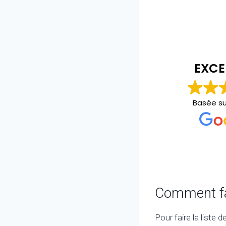
christopher bourgeois
il y a 2 ans
EXCE
Personne au top carré et propre
Basée s
Comment fair
Pour faire la liste d