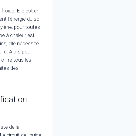
roide. Elle est en
ent l’énergie du sol
hylène, pour toutes
mpe à chaleur est
s, elle nécessite
ire. Alors pour
s offre tous les
aites des
fication
iste de la
Le circuit de liquide