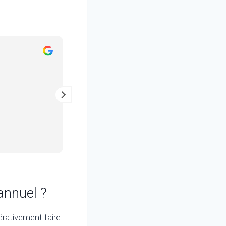
Julien Maisonnat
il y a 2 ans
Entretien au top, un vrai pro !
 annuel ?
érativement faire