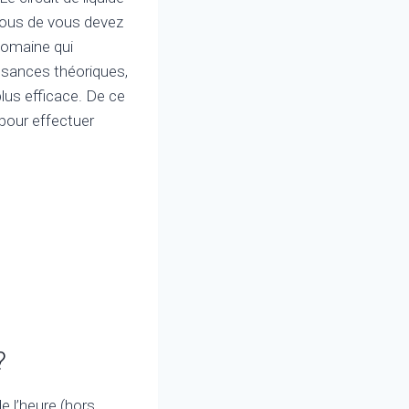
. Vous de vous devez
 domaine qui
sances théoriques,
plus efficace. De ce
 pour effectuer
?
e l’heure (hors