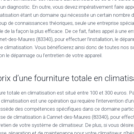
un diagnostic. En outre, vous devez impérativement faire appe
imatisation étant un domaine qui nécessite un certain nombr
oup de connaissances théoriques, seule une entreprise spécia
e de la façon la plus efficace. De ce fait, faites appel à une en
net-des-Maures (83340), pour effectuer l’installation, le dépan
 climatisation. Vous bénéficierez ainsi donc de toutes nos s
tion le dépannage ou l’entretien de votre appareil.
prix d’une fourniture totale en climatis
ture totale en climatisation est situé entre 100 et 300 euros. Par 
 climatisation est une opération qui requière l’intervention d’un
ossède des compétences spécifiques dans ce domaine particuli
ise de climatisation à Cannet-des-Maures (83340), pour effectuer
etien de votre système de climatiseur. De plus, si vous désire
se, réparation et de maintenance pour votre climatiseur, n’hé