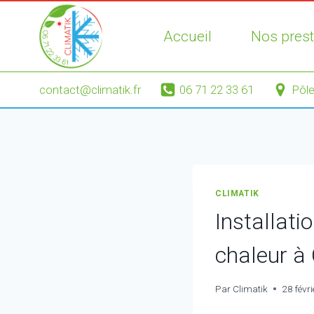
Aller
au
Accueil
Nos prest
contenu
contact@climatik.fr
06 71 22 33 61
Pôle
CLIMATIK
Installati
chaleur à
Par
Climatik
28 févr