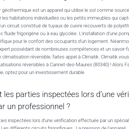
géothermique est un appareil qui utilise le sol comme source f
r les habitations individuelles ou les petits immeubles qui capt
 d’un circuit constitué de tuyaux de cuivre recouverts de polyét
ec fluide frigorigène ou à eau glycolée. L’installation d’une po
éfique pour le confort des occupants d’un logement. Néanmoin
n expert possédant de nombreuses compétences et un savoir-fa
e climatisation réversible, faites appel à Climatik. Climatik vou
atisations réversibles à Cannet-des-Maures (83340) ! Alors F
e, optez pour un investissement durable.
 les parties inspectées lors d’une véri
ar un professionnel ?
ies inspectées lors d’une vérification effectuée par un spécial
Les différents circuits frigorifiques ; La pression de l’appareil ; 