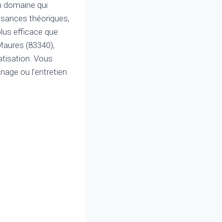
un domaine qui
sances théoriques,
plus efficace que
-Maures (83340),
atisation. Vous
nnage ou l’entretien