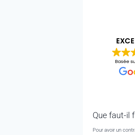
christopher bourgeois
il y a 2 ans
EXCE
Personne au top carré et propre
Basée s
Que faut-il 
Pour avoir un contr