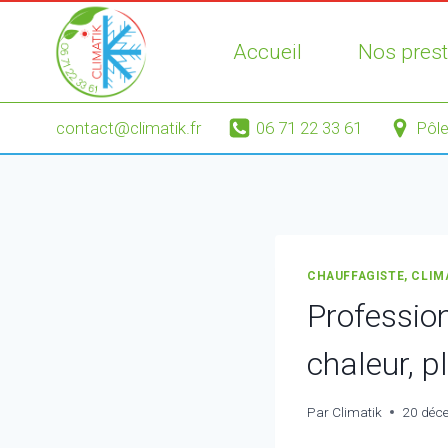
Aller
au
Accueil
Nos prest
contenu
contact@climatik.fr
06 71 22 33 61
Pôle
CHAUFFAGISTE, CLIM
Professio
chaleur, p
Par
Climatik
20 déc