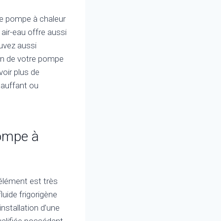
ne pompe à chaleur
air-eau offre aussi
uvez aussi
ion de votre pompe
voir plus de
hauffant ou
pompe à
 élément est très
luide frigorigène
installation d’une
alifiée possédant