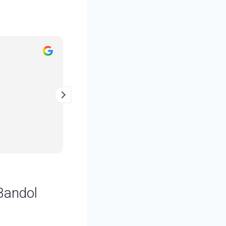
Julien Maisonnat
il y a 2 ans
Entretien au top, un vrai pro !
 Bandol