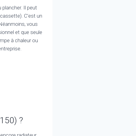
 plancher. Il peut
 cassette). C’est un
. Néanmoins, vous
sionnel et que seule
pompe à chaleur ou
ntreprise.
3150) ?
 encore radiateur