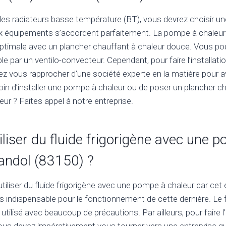
es radiateurs basse température (BT), vous devrez choisir u
ux équipements s’accordent parfaitement. La pompe à chaleur 
timale avec un plancher chauffant à chaleur douce. Vous po
e par un ventilo-convecteur. Cependant, pour faire l’installat
ez vous rapprocher d’une société experte en la matière pour a
oin d’installer une pompe à chaleur ou de poser un plancher c
eur ? Faites appel à notre entreprise.
iliser du fluide frigorigène avec une 
andol (83150) ?
d’utiliser du fluide frigorigène avec une pompe à chaleur car cet
s indispensable pour le fonctionnement de cette dernière. Le f
 utilisé avec beaucoup de précautions. Par ailleurs, pour faire l’
ous devez impérativement vous tourner vers une entreprise qu