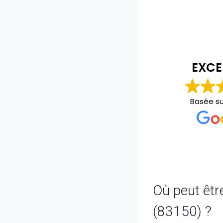
christopher bourgeois
il y a 2 ans
EXCE
Personne au top carré et propre
Basée s
Où peut êtr
(83150) ?