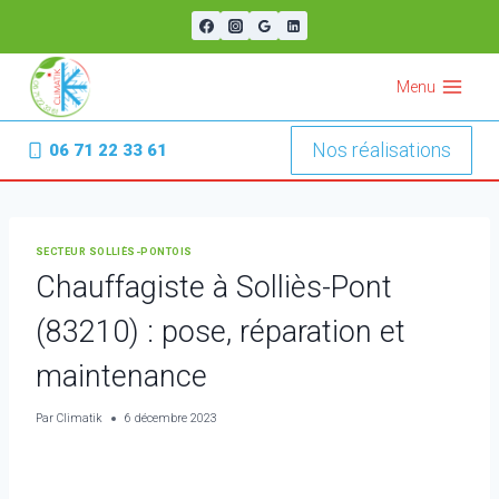
Aller
au
contenu
Menu
Nos réalisations
06 71 22 33 61
SECTEUR SOLLIÈS-PONTOIS
Chauffagiste à Solliès-Pont
(83210) : pose, réparation et
maintenance
Par
Climatik
6 décembre 2023