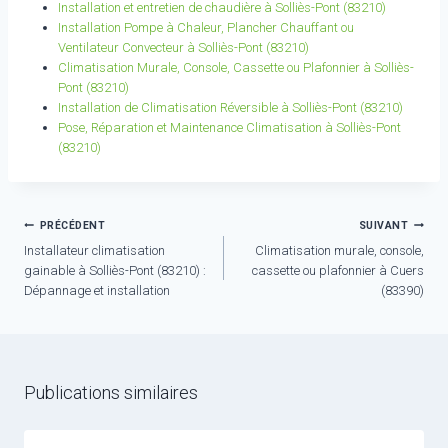
Installation et entretien de chaudière à Solliès-Pont (83210)
Installation Pompe à Chaleur, Plancher Chauffant ou
Ventilateur Convecteur à Solliès-Pont (83210)
Climatisation Murale, Console, Cassette ou Plafonnier à Solliès-
Pont (83210)
Installation de Climatisation Réversible à Solliès-Pont (83210)
Pose, Réparation et Maintenance Climatisation à Solliès-Pont
(83210)
Navigation
PRÉCÉDENT
SUIVANT
Installateur climatisation
Climatisation murale, console,
de
gainable à Solliès-Pont (83210) :
cassette ou plafonnier à Cuers
l’article
Dépannage et installation
(83390)
Publications similaires