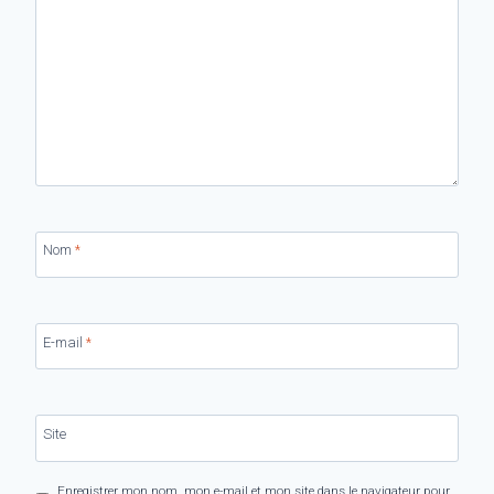
Nom
*
E-mail
*
Site
Enregistrer mon nom, mon e-mail et mon site dans le navigateur pour