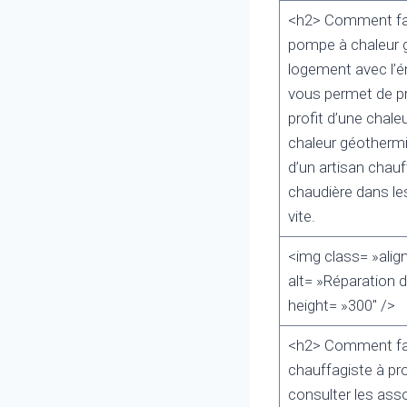
<h2> Comment fair
pompe à chaleur g
logement avec l’é
vous permet de pro
profit d’une chale
chaleur géothermi
d’un artisan chau
chaudière dans les 
vite.
<img class= »alig
alt= »Réparation 
height= »300″ />
<h2> Comment fair
chauffagiste à pr
consulter les ass