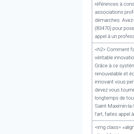
références à consu
associations prof
démarches. Avez-v
(83470) pour poser 
appel à un profess
<h2> Comment fair
véritable innovat
Grâce à ce systèm
renouvelable et éc
innovant vous perm
devez vous tourner
longtemps de tout
Saint-Maximin-la-
l’art, faites appel
<img class= »alig