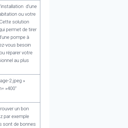
installation d’une
bitation ou votre
Cette solution
ui permet de tirer
n d’une pompe à
vez-vous besoin
ou réparer votre
sionnel au plus
age-2.jpeg »
h= »400″
trouver un bon
ez par exemple
rs sont de bonnes