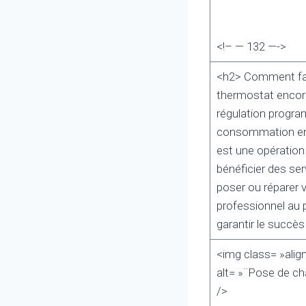
<!– — 132 —->
<h2> Comment fair
thermostat encore
régulation program
consommation en c
est une opération 
bénéficier des se
poser ou réparer v
professionnel au p
garantir le succès
<img class= »alig
alt= »¨Pose de ch
/>