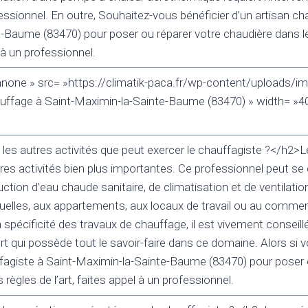
ssionnel. En outre, Souhaitez-vous bénéficier d’un artisan cha
-Baume (83470) pour poser ou réparer votre chaudière dans les 
 à un professionnel.
nnone » src= »https://climatik-paca.fr/wp-content/uploads/im
uffage à Saint-Maximin-la-Sainte-Baume (83470) » width= »40
 les autres activités que peut exercer le chauffagiste ?</h2>L
res activités bien plus importantes. Ce professionnel peut se
ction d’eau chaude sanitaire, de climatisation et de ventilati
duelles, aux appartements, aux locaux de travail ou au commerc
spécificité des travaux de chauffage, il est vivement conseill
rt qui possède tout le savoir-faire dans ce domaine. Alors si 
ffagiste à Saint-Maximin-la-Sainte-Baume (83470) pour poser 
 règles de l’art, faites appel à un professionnel.