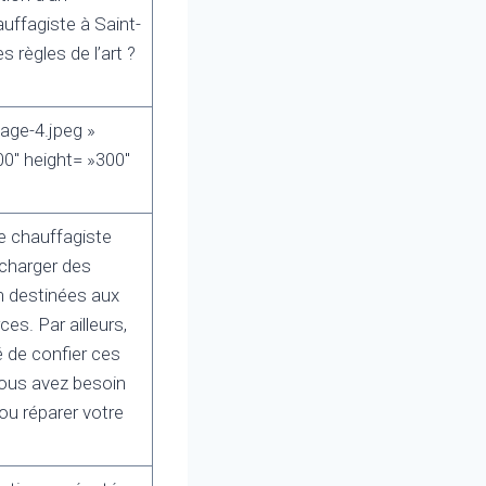
uffagiste à Saint-
règles de l’art ?
age-4.jpeg »
0″ height= »300″
e chauffagiste
 charger des
on destinées aux
es. Par ailleurs,
é de confier ces
vous avez besoin
ou réparer votre