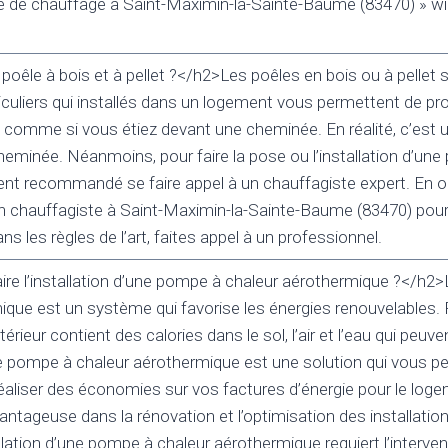
 de chauffage à Saint-Maximin-la-Sainte-Baume (83470) » wi
 poêle à bois et à pellet ?</h2>Les poêles en bois ou à pellet 
uliers qui installés dans un logement vous permettent de prof
u comme si vous étiez devant une cheminée. En réalité, c’est u
cheminée. Néanmoins, pour faire la pose ou l’installation d’une
ement recommandé se faire appel à un chauffagiste expert. En o
an chauffagiste à Saint-Maximin-la-Sainte-Baume (83470) pour
ns les règles de l’art, faites appel à un professionnel.
e l’installation d’une pompe à chaleur aérothermique ?</h2
ique est un système qui favorise les énergies renouvelables.
rieur contient des calories dans le sol, l’air et l’eau qui peuve
une pompe à chaleur aérothermique est une solution qui vous 
réaliser des économies sur vos factures d’énergie pour le loge
vantageuse dans la rénovation et l’optimisation des installatio
llation d’une pompe à chaleur aérothermique requiert l’interven