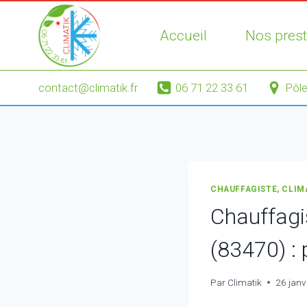
Aller
au
Accueil
Nos prest
contenu
contact@climatik.fr
06 71 22 33 61
Pôle
CHAUFFAGISTE, CLIM
Chauffagi
(83470) :
Par
Climatik
26 janv