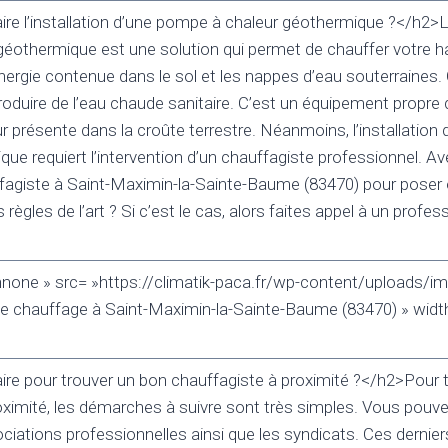
e l’installation d’une pompe à chaleur géothermique ?</h2>L’
éothermique est une solution qui permet de chauffer votre ha
nergie contenue dans le sol et les nappes d’eau souterraines. 
duire de l’eau chaude sanitaire. C’est un équipement propre q
ur présente dans la croûte terrestre. Néanmoins, l’installatio
que requiert l’intervention d’un chauffagiste professionnel. A
ffagiste à Saint-Maximin-la-Sainte-Baume (83470) pour poser 
règles de l’art ? Si c’est le cas, alors faites appel à un profes
nnone » src= »https://climatik-paca.fr/wp-content/uploads/im
de chauffage à Saint-Maximin-la-Sainte-Baume (83470) » widt
e pour trouver un bon chauffagiste à proximité ?</h2>Pour 
oximité, les démarches à suivre sont très simples. Vous pouv
ociations professionnelles ainsi que les syndicats. Ces dernie