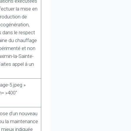
rations exécutées
fectuer la mise en
production de
 cogénération,
s dans le respect
maine du chauffage
xpérimenté et non
ximin-la-Sainte-
aites appel à un
age-5.jpeg »
h= »400″
 pose d’un nouveau
 ou la maintenance
a mieux indiquée