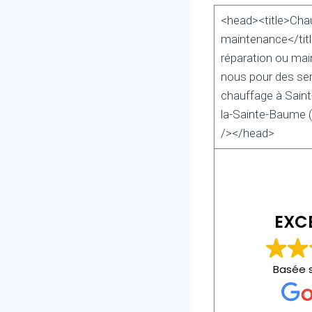
<head><title>Chau
maintenance</titl
réparation ou ma
nous pour des ser
chauffage à Saint
la-Sainte-Baume 
/></head>
EXC
Basée 