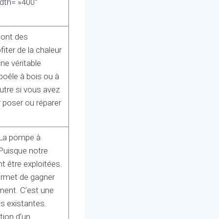
dth= »400″
sont des
iter de la chaleur
ne véritable
 poêle à bois ou à
utre si vous avez
 poser ou réparer
>La pompe à
 Puisque notre
nt être exploitées.
permet de gagner
ment. C’est une
ns existantes.
tion d’un