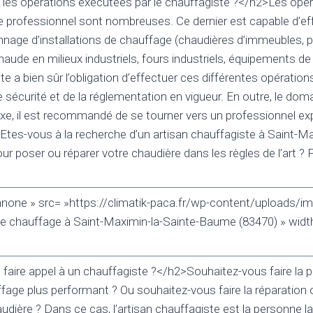
 les opérations exécutées par le chauffagiste ?</h2>Les opé
te professionnel sont nombreuses. Ce dernier est capable d’ef
annage d’installations de chauffage (chaudières d’immeubles, 
aude en milieux industriels, fours industriels, équipements de
te a bien sûr l’obligation d’effectuer ces différentes opération
e sécurité et de la réglementation en vigueur. En outre, le do
xe, il est recommandé de se tourner vers un professionnel e
Etes-vous à la recherche d’un artisan chauffagiste à Saint-Ma
 poser ou réparer votre chaudière dans les règles de l’art ? F
nnone » src= »https://climatik-paca.fr/wp-content/uploads/im
de chauffage à Saint-Maximin-la-Sainte-Baume (83470) » widt
l faire appel à un chauffagiste ?</h2>Souhaitez-vous faire la
age plus performant ? Ou souhaitez-vous faire la réparation
udière ? Dans ce cas, l’artisan chauffagiste est la personne l