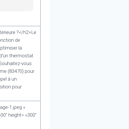
térieure ?</h2>Le
onction de
ptimiser la
 d’un thermostat
. Souhaitez-vous
ume (83470) pour
ppel à un
sition pour
age-1.jpeg »
00″ height= »300″