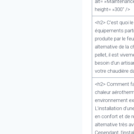
alt= »Maintenance
height= »300″ />
<h2> C’est quoi le
équipements partic
produite par le fe
alternative de la 
pellet, il est viv
besoin d’un artis
votre chaudière da
<h2> Comment fair
chaleur aérotherm
environnement exté
L’installation d’
en confort et de 
alternative très a
Cependant, l’insta