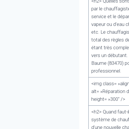
<h2> Quelles sont
par le chauffagis
service et le dép
vapeur ou d’eau ch
etc. Le chauffagis
total des règles d
étant très comple
vers un débutant. 
Baume (83470) pour
professionnel.
<img class= »alig
alt= »Réparation 
height= »300″ />
<h2> Quand faut-i
système de chauff
d’une nouvelle cha