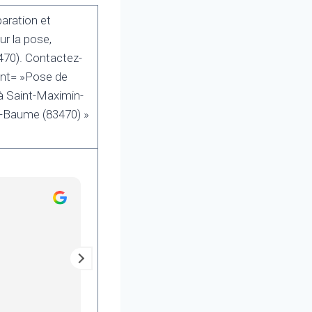
aration et
r la pose,
470). Contactez-
ent= »Pose de
à Saint-Maximin-
e-Baume (83470) »
SERGE “SERGE”
il y a 2 ans
Intervention rapide et efficace
Tout est installé
Je recommande