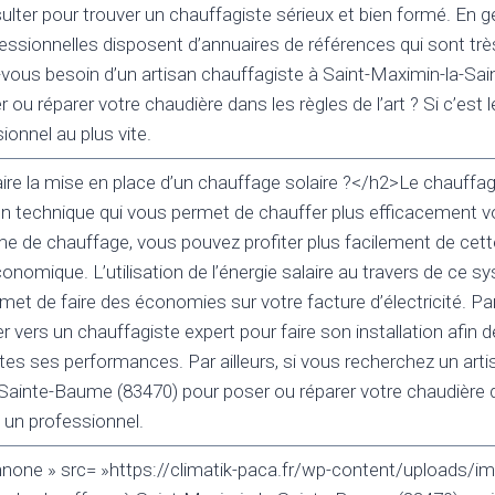
lter pour trouver un chauffagiste sérieux et bien formé. En gé
essionnelles disposent d’annuaires de références qui sont trè
ous besoin d’un artisan chauffagiste à Saint-Maximin-la-Sa
ou réparer votre chaudière dans les règles de l’art ? Si c’est l
ionnel au plus vite.
e la mise en place d’un chauffage solaire ?</h2>Le chauffag
ion technique qui vous permet de chauffer plus efficacement v
e de chauffage, vous pouvez profiter plus facilement de cett
onomique. L’utilisation de l’énergie salaire au travers de ce s
et de faire des économies sur votre facture d’électricité. Pa
 vers un chauffagiste expert pour faire son installation afin d
es ses performances. Par ailleurs, si vous recherchez un arti
Sainte-Baume (83470) pour poser ou réparer votre chaudière d
 à un professionnel.
nnone » src= »https://climatik-paca.fr/wp-content/uploads/im