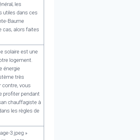
néral, les
s utiles dans ces
inte-Baume
e cas, alors faites
e solaire est une
otre logement.
e énergie
ystème très
r contre, vous
e profiter pendant
san chauffagiste à
ans les règles de
age-3.jpeg »