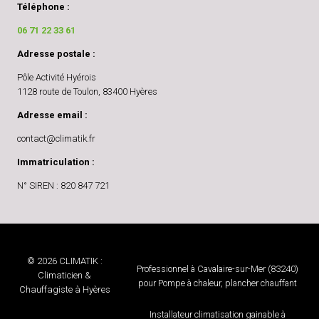
Téléphone :
06 71 22 33 61
Adresse postale :
Pôle Activité Hyérois
1128 route de Toulon, 83400 Hyères
Adresse email :
contact@climatik.fr
Immatriculation :
N° SIREN : 820 847 721
© 2026 CLIMATIK :
Professionnel à Cavalaire-sur-Mer (83240)
Climaticien &
pour Pompe à chaleur, plancher chauffant
Chauffagiste à Hyères
Installateur climatisation gainable à