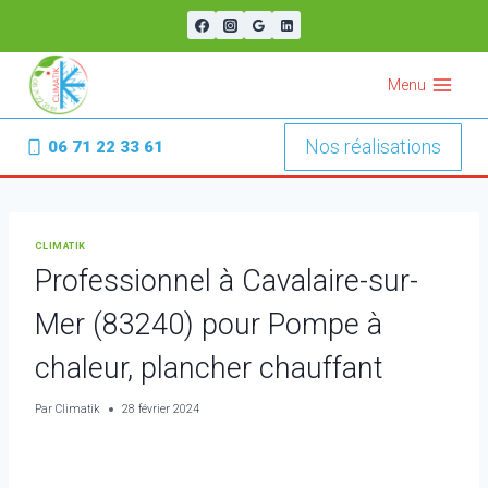
Aller
au
contenu
Menu
Nos réalisations
06 71 22 33 61
CLIMATIK
Professionnel à Cavalaire-sur-
Mer (83240) pour Pompe à
chaleur, plancher chauffant
Par
Climatik
28 février 2024