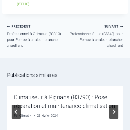
(83310)
Navigation
PRÉCÉDENT
SUIVANT
Professionnel à Grimaud (83310)
Professionnel à Luc (83340) pour
de
pour Pompe à chaleur, plancher
Pompe à chaleur, plancher
l’article
chauffant
chauffant
Publications similaires
Climatiseur à Pignans (83790) : Pose,
réparation et maintenance climatisation
Par
Climatik
28 février 2024