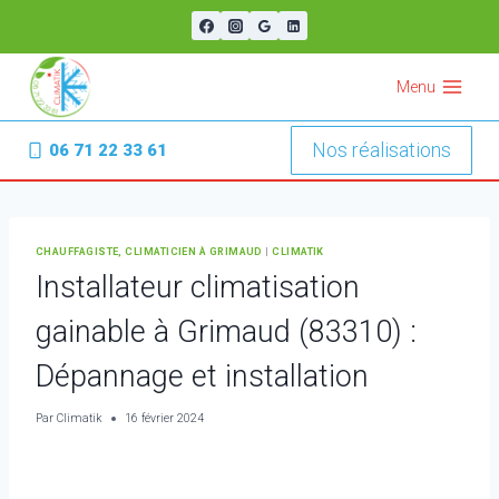
Aller
au
contenu
Menu
Nos réalisations
06 71 22 33 61
CHAUFFAGISTE, CLIMATICIEN À GRIMAUD
|
CLIMATIK
Installateur climatisation
gainable à Grimaud (83310) :
Dépannage et installation
Par
Climatik
16 février 2024