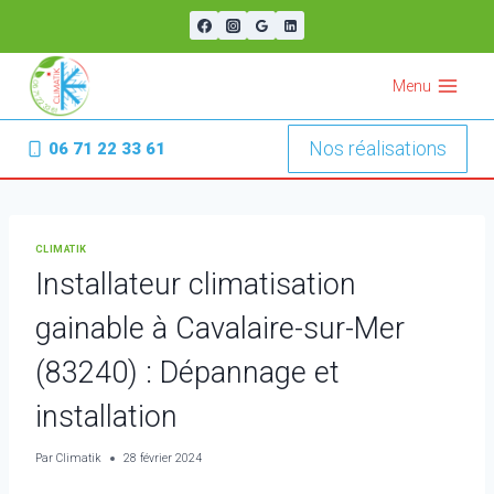
Aller
au
contenu
Menu
Nos réalisations
06 71 22 33 61
CLIMATIK
Installateur climatisation
gainable à Cavalaire-sur-Mer
(83240) : Dépannage et
installation
Par
Climatik
28 février 2024