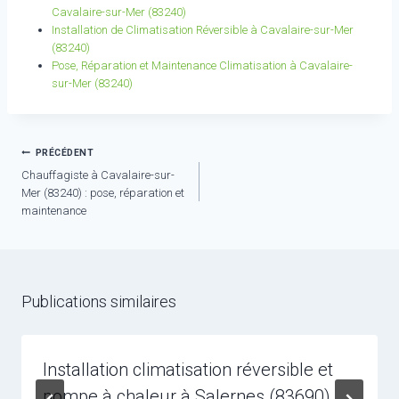
Cavalaire-sur-Mer (83240)
Installation de Climatisation Réversible à Cavalaire-sur-Mer
(83240)
Pose, Réparation et Maintenance Climatisation à Cavalaire-
sur-Mer (83240)
Navigation
PRÉCÉDENT
Chauffagiste à Cavalaire-sur-
de
Mer (83240) : pose, réparation et
l’article
maintenance
Publications similaires
Installation climatisation réversible et
pompe à chaleur à Salernes (83690)