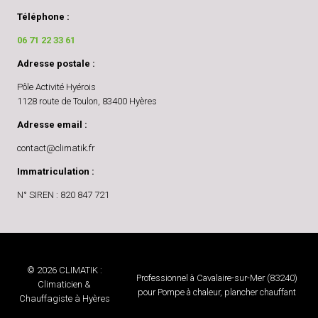
Téléphone :
06 71 22 33 61
Adresse postale :
Pôle Activité Hyérois
1128 route de Toulon, 83400 Hyères
Adresse email :
contact@climatik.fr
Immatriculation :
N° SIREN : 820 847 721
© 2026 CLIMATIK :
Professionnel à Cavalaire-sur-Mer (83240)
Climaticien &
pour Pompe à chaleur, plancher chauffant
Chauffagiste à Hyères