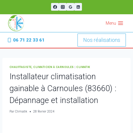
Aller
au
contenu
Menu
Nos réalisations
06 71 22 33 61
CHAUFFAGISTE, CLIMATICIEN À CARNOULES
|
CLIMATIK
Installateur climatisation
gainable à Carnoules (83660) :
Dépannage et installation
Par
Climatik
28 février 2024