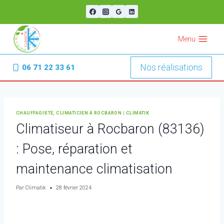
Aller
au
contenu
Menu
Nos réalisations
06 71 22 33 61
CHAUFFAGISTE, CLIMATICIEN À ROCBARON
|
CLIMATIK
Climatiseur à Rocbaron (83136)
: Pose, réparation et
maintenance climatisation
Par
Climatik
28 février 2024