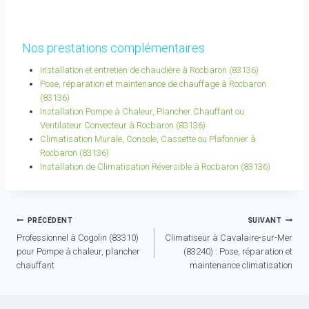
Nos prestations complémentaires
Installation et entretien de chaudière à Rocbaron (83136)
Pose, réparation et maintenance de chauffage à Rocbaron
(83136)
Installation Pompe à Chaleur, Plancher Chauffant ou
Ventilateur Convecteur à Rocbaron (83136)
Climatisation Murale, Console, Cassette ou Plafonnier à
Rocbaron (83136)
Installation de Climatisation Réversible à Rocbaron (83136)
Navigation
PRÉCÉDENT
SUIVANT
Professionnel à Cogolin (83310)
Climatiseur à Cavalaire-sur-Mer
de
pour Pompe à chaleur, plancher
(83240) : Pose, réparation et
l’article
chauffant
maintenance climatisation