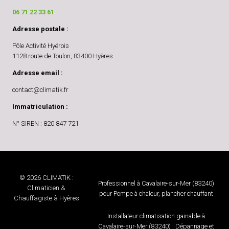
06 71 22 33 61
Adresse postale :
Pôle Activité Hyérois
1128 route de Toulon, 83400 Hyères
Adresse email :
contact@climatik.fr
Immatriculation :
N° SIREN : 820 847 721
© 2026 CLIMATIK :
Professionnel à Cavalaire-sur-Mer (83240)
Climaticien &
pour Pompe à chaleur, plancher chauffant
Chauffagiste à Hyères
Installateur climatisation gainable à
Cavalaire-sur-Mer (83240) : Dépannage et