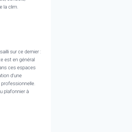
 la clim.
illi sur ce dernier :
te est en général
 dans ces espaces
lation d’une
 professionnelle.
u plafonnier à