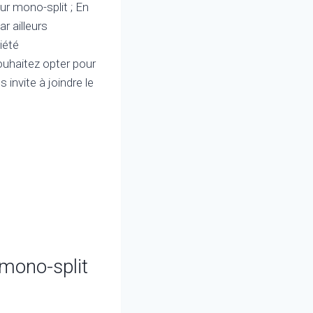
ur mono-split ; En
r ailleurs
iété
ouhaitez opter pour
 invite à joindre le
 mono-split