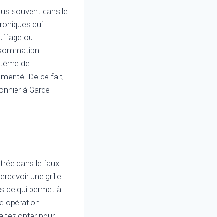
lus souvent dans le
troniques qui
auffage ou
onsommation
ystème de
imenté. De ce fait,
fonnier à Garde
strée dans le faux
rcevoir une grille
es ce qui permet à
ne opération
aitez opter pour