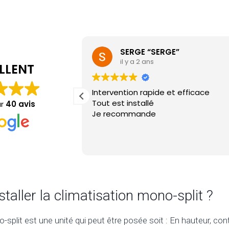
SERGE “SERGE”
il y a 2 ans
LLENT
Intervention rapide et efficace
Tout est installé
ur
40 avis
Je recommande
nstaller la climatisation mono-split ?
-split est une unité qui peut être posée soit : En hauteur, con