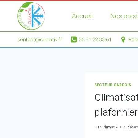
Aller
au
Accueil
Nos prest
contenu
contact@climatik.fr
06 71 22 33 61
Pôle
SECTEUR GARDOIS
Climatisat
plafonnie
Par
Climatik
6 déce