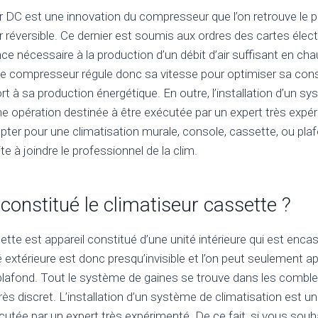
r DC est une innovation du compresseur que l’on retrouve le p
r réversible. Ce dernier est soumis aux ordres des cartes élec
nce nécessaire à la production d’un débit d’air suffisant en ch
Le compresseur régule donc sa vitesse pour optimiser sa c
ort à sa production énergétique. En outre, l’installation d’un s
ne opération destinée à être exécutée par un expert très expér
pter pour une climatisation murale, console, cassette, ou pla
ite à joindre le professionnel de la clim.
constitué le climatiseur cassette ?
ette est appareil constitué d’une unité intérieure qui est enca
 extérieure est donc presqu’invisible et l’on peut seulement ape
 plafond. Tout le système de gaines se trouve dans les combl
très discret. L’installation d’un système de climatisation est u
cutée par un expert très expérimenté. De ce fait, si vous souh