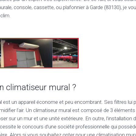
rale, console, cassette, ou plafonnier à Garde (83130), je vous
clim.
un climatiseur mural ?
l est un appareil économe et peu encombrant. Ses filtres lui
umidifier l’air. Un climatiseur mural est composé de 3 éléments 
oser sur un mur et une unité extérieure. En outre, l’installation 
nécessite le concours d’une société professionnelle qui possèd
ière. Alors si vous souhaitez opter pour une climatisation mura