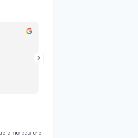
Julien Maisonnat
il y a 2 ans
Entretien au top, un vrai pro !
tre le mur pour une