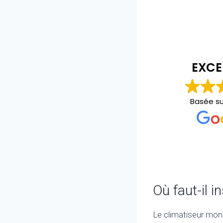
christopher bourgeois
il y a 2 ans
EXCE
Personne au top carré et propre
Basée s
Où faut-il i
Le climatiseur mono