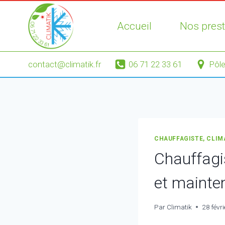
Aller
au
Accueil
Nos prest
contenu
contact@climatik.fr
06 71 22 33 61
Pôle
CHAUFFAGISTE, CLIM
Chauffagi
et mainte
Par
Climatik
28 févr