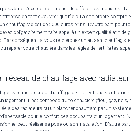
 possibilité d’exercer son métier de différentes manières. Il a la
treprise en tant qu’ouvrier qualifié ou à son propre compte en
un chauffagiste est de 2000 euros bruts. D’autre part, pour t
evez obligatoirement faire appel à un expert qualifié afin de ga
x. Par conséquent, si vous recherchez un artisan chauffagiste
u réparer votre chaudière dans les règles de l’art, faites appe
un réseau de chauffage avec radiateur
age avec radiateur ou chauffage central est une solution idéal
n logement. Il est composé d’une chaudière (fioul, gaz, bois, 
iée à des radiateurs ou un plancher chauffant par un système
ndispensable pour le confort des occupants d’un logement. N
sionnel peut réaliser sa pose ou son installation. D’autre part