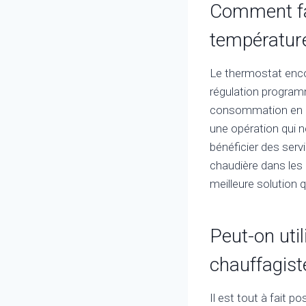
Comment fai
température
Le thermostat encor
régulation programm
consommation en ch
une opération qui n
bénéficier des serv
chaudière dans les r
meilleure solution 
Peut-on uti
chauffagist
Il est tout à fait p