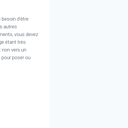
 besoin d’être
es autres
ements, vous devez
ge étant très
t non vers un
) pour poser ou