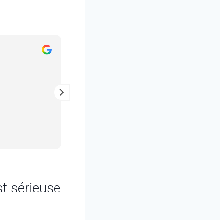
SERGE “SERGE”
il y a 2 ans
Intervention rapide et efficace
Tout est installé
Je recommande
st sérieuse