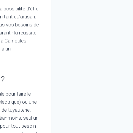
 possibilité d’être
 tant qu’artisan.
ous vos besoins de
rantir la réussite
 à Carnoules
l à un
 ?
e pour faire le
électrique) ou une
 de tuyauterie.
éanmoins, seul un
 pour tout besoin