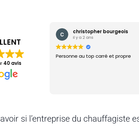
christopher bourgeois
il y a 2 ans
LLENT
Personne au top carré et propre
ur
40 avis
oir si l’entreprise du chauffagiste e