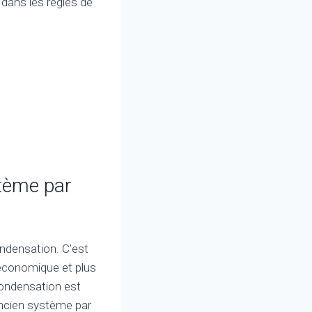
 dans les règles de
tème par
ondensation. C’est
 économique et plus
condensation est
ancien système par