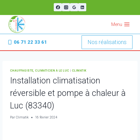
Aller
au
contenu
Menu
Nos réalisations
06 71 22 33 61
CHAUFFAGISTE, CLIMATICIEN À LE LUC
|
CLIMATIK
Installation climatisation
réversible et pompe à chaleur à
Luc (83340)
Par
Climatik
16 février 2024