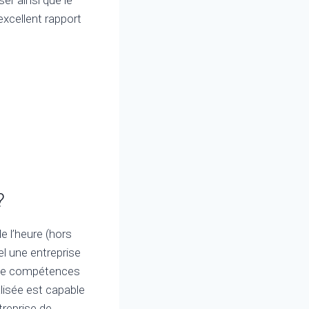
excellent rapport
?
e l’heure (hors
l une entreprise
e de compétences
lisée est capable
treprise de