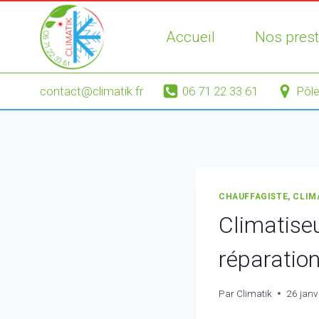
Aller
au
Accueil
Nos prest
contenu
contact@climatik.fr
06 71 22 33 61
Pôle
CHAUFFAGISTE, CLIM
Climatise
réparatio
Par
Climatik
26 janv