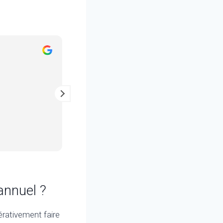
Julien Maisonnat
il y a 2 ans
Entretien au top, un vrai pro !
 annuel ?
érativement faire