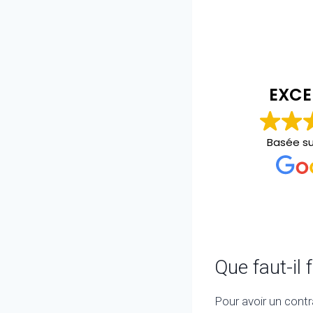
christopher bourgeois
il y a 2 ans
EXCE
Personne au top carré et propre
Basée s
Que faut-il 
Pour avoir un contr