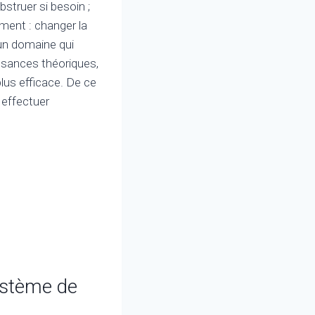
obstruer si besoin ;
ement : changer la
 un domaine qui
sances théoriques,
plus efficace. De ce
 effectuer
système de