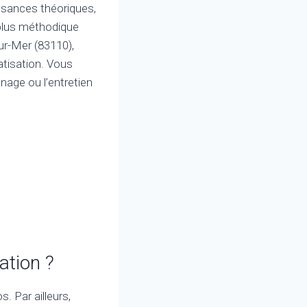
sances théoriques,
 plus méthodique
sur-Mer (83110),
atisation. Vous
nnage ou l’entretien
sation ?
. Par ailleurs,