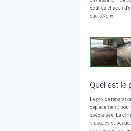
coût de chacun d’eu
qualité/prix.
Quel est le 
Le prix de réparati
déplacement) pour 
spécialisée. La cl
pratiques et beauc
de vous venir en aid