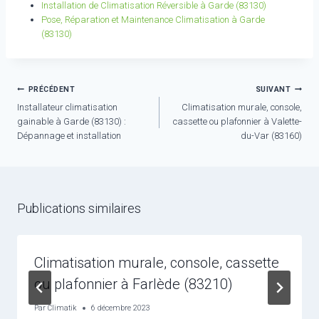
Installation de Climatisation Réversible à Garde (83130)
Pose, Réparation et Maintenance Climatisation à Garde
(83130)
Navigation
PRÉCÉDENT
SUIVANT
Installateur climatisation
Climatisation murale, console,
de
gainable à Garde (83130) :
cassette ou plafonnier à Valette-
l’article
Dépannage et installation
du-Var (83160)
Publications similaires
Climatisation murale, console, cassette
ou plafonnier à Farlède (83210)
Par
Climatik
6 décembre 2023