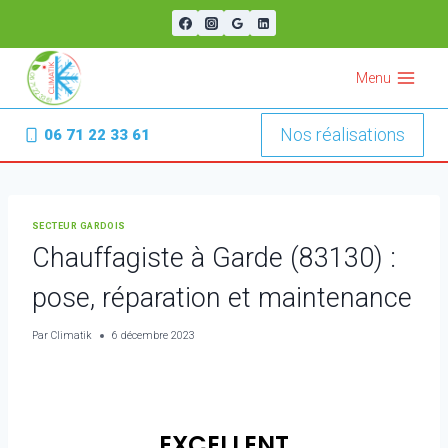
Aller
au
contenu
Menu
Nos réalisations
06 71 22 33 61
SECTEUR GARDOIS
Chauffagiste à Garde (83130) :
pose, réparation et maintenance
Par
Climatik
6 décembre 2023
EXCELLENT