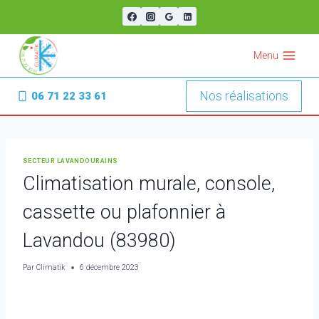
Aller
au
contenu
Menu
Nos réalisations
06 71 22 33 61
SECTEUR LAVANDOURAINS
Climatisation murale, console,
cassette ou plafonnier à
Lavandou (83980)
Par
Climatik
6 décembre 2023