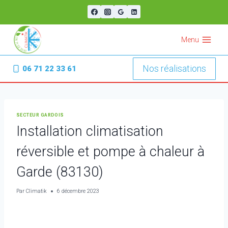
Aller
au
contenu
Menu
Nos réalisations
06 71 22 33 61
SECTEUR GARDOIS
Installation climatisation
réversible et pompe à chaleur à
Garde (83130)
Par
Climatik
6 décembre 2023