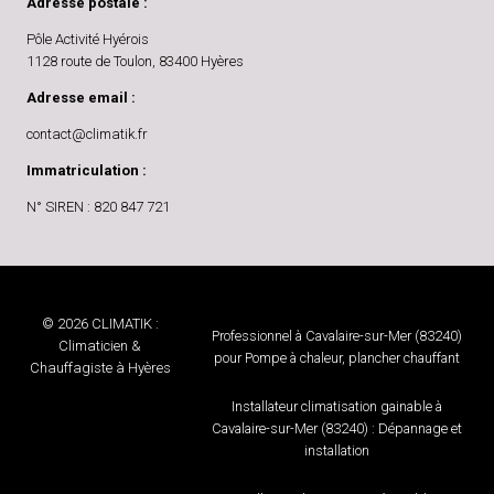
Adresse postale :
Pôle Activité Hyérois
1128 route de Toulon, 83400 Hyères
Adresse email :
contact@climatik.fr
Immatriculation :
N° SIREN : 820 847 721
© 2026 CLIMATIK :
Professionnel à Cavalaire-sur-Mer (83240)
Climaticien &
pour Pompe à chaleur, plancher chauffant
Chauffagiste à Hyères
Installateur climatisation gainable à
Cavalaire-sur-Mer (83240) : Dépannage et
installation