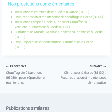
Nos prestations complémentaires
Installation et entretien de chaudière à Garde (83130)
Pose, réparation et maintenance de chauffage à Garde (83130)
Installation Pompe à Chaleur, Plancher Chauffant ou
Ventilateur Convecteur à Garde (83130)
Climatisation Murale, Console, Cassette ou Plafonnier à Garde
(83130)
Pose, Réparation et Maintenance Climatisation à Garde
(83130)
Navigation
PRÉCÉDENT
SUIVANT
Chauffagiste à Lavandou
Climatiseur à Garde (83130) :
de
(83980) : pose, réparation et
Pose, réparation et maintenance
l’article
maintenance
climatisation
Publications similaires