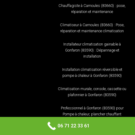
Chauffagiste à Carnoules (83660) : pose,
réparation et maintenance
Climatiseur à Carnoules (83660) : Pose,
réparation et maintenance climatisation
Installateur climatisation gainable à
Gonfaron (83590) : Dépannage et
installation
Installation climatisation réversible et
pompe à chaleur à Gonfaron (83590)
Climatisation murale, console, cassette ou
plafonnier à Gonfaron (83590)
Professionnel à Gonfaron (83590) pour
Pompe à chaleur, plancher chauffant
06 71 22 33 61
Chauffagiste à Gonfaron (83590) : pose,
réparation et maintenance