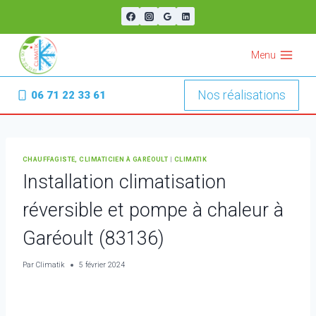
Aller
au
contenu
Menu
Nos réalisations
06 71 22 33 61
CHAUFFAGISTE, CLIMATICIEN À GARÉOULT
|
CLIMATIK
Installation climatisation
réversible et pompe à chaleur à
Garéoult (83136)
Par
Climatik
5 février 2024