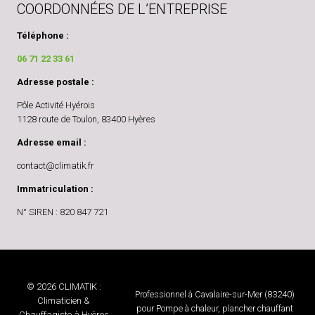
COORDONNÉES DE L’ENTREPRISE
Téléphone :
06 71 22 33 61
Adresse postale :
Pôle Activité Hyérois
1128 route de Toulon, 83400 Hyères
Adresse email :
contact@climatik.fr
Immatriculation :
N° SIREN : 820 847 721
© 2026 CLIMATIK :
Professionnel à Cavalaire-sur-Mer (83240)
Climaticien &
pour Pompe à chaleur, plancher chauffant
Chauffagiste à Hyères