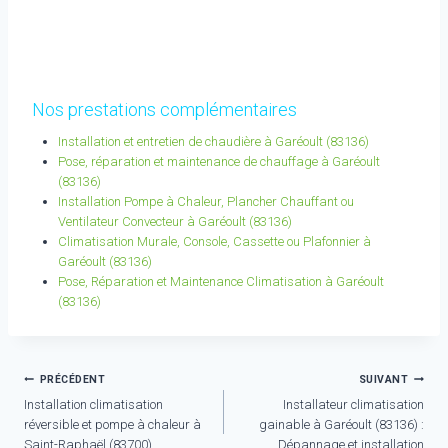
Nos prestations complémentaires
Installation et entretien de chaudière à Garéoult (83136)
Pose, réparation et maintenance de chauffage à Garéoult
(83136)
Installation Pompe à Chaleur, Plancher Chauffant ou
Ventilateur Convecteur à Garéoult (83136)
Climatisation Murale, Console, Cassette ou Plafonnier à
Garéoult (83136)
Pose, Réparation et Maintenance Climatisation à Garéoult
(83136)
Navigation
PRÉCÉDENT
SUIVANT
Installation climatisation
Installateur climatisation
de
réversible et pompe à chaleur à
gainable à Garéoult (83136) :
l’article
Saint-Raphaël (83700)
Dépannage et installation