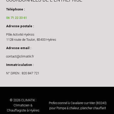
Téléphone :
06 71 22 33 61
Adresse postale :
Pôle Activité Hyérois
1128 route de Toulon, 83400 Hyères
Adresse email :
contact@climatik.fr
Immatriculation :
N° SIREN : 820 847 721
© 2026 CLIMATIK :
Professionnel à Cavalaire-sur-Mer (83240)
Climaticien &
pour Pompe à chaleur, plancher chauffant
Chauffagiste à Hyères