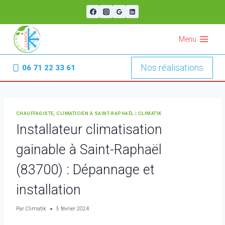
Aller
au
contenu
Menu
Nos réalisations
06 71 22 33 61
CHAUFFAGISTE, CLIMATICIEN À SAINT-RAPHAËL
|
CLIMATIK
Installateur climatisation
gainable à Saint-Raphaël
(83700) : Dépannage et
installation
Par
Climatik
5 février 2024