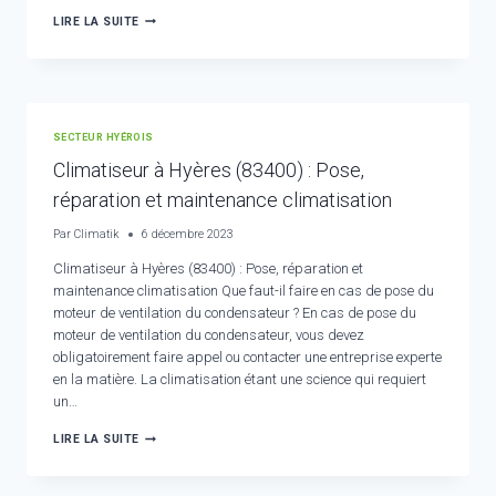
INSTALLATEUR
LIRE LA SUITE
CLIMATISATION
GAINABLE
À
HYÈRES
(83400)
:
SECTEUR HYÉROIS
DÉPANNAGE
ET
Climatiseur à Hyères (83400) : Pose,
INSTALLATION
réparation et maintenance climatisation
Par
Climatik
6 décembre 2023
Climatiseur à Hyères (83400) : Pose, réparation et
maintenance climatisation Que faut-il faire en cas de pose du
moteur de ventilation du condensateur ? En cas de pose du
moteur de ventilation du condensateur, vous devez
obligatoirement faire appel ou contacter une entreprise experte
en la matière. La climatisation étant une science qui requiert
un…
CLIMATISEUR
LIRE LA SUITE
À
HYÈRES
(83400)