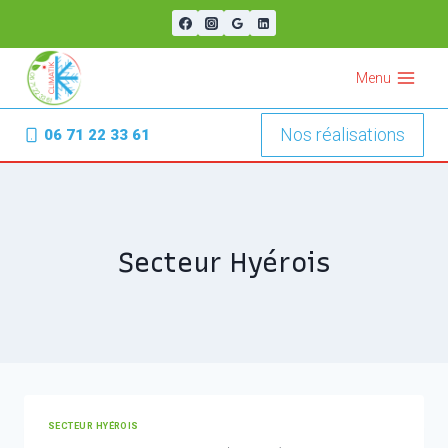
Aller
au
contenu
Menu
Nos réalisations
06 71 22 33 61
Secteur Hyérois
SECTEUR HYÉROIS