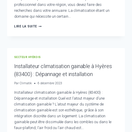
professionnel dans votre région, vous devez faire des
recherches dans votre annuaire. La climatisation étant un
domaine qui nécessite un certain…
INSTALLATION
LIRE LA SUITE
CLIMATISATION
RÉVERSIBLE
ET
POMPE
À
CHALEUR
SECTEUR HYÉROIS
À
HYÈRES
Installateur climatisation gainable à Hyères
(83400)
(83400) : Dépannage et installation
Par
Climatik
6 décembre 2023
Installateur climatisation gainable à Hyères (83400) :
Dépannage et installation Quel est l’atout majeur d’une
climatisation gainable ? L’atout majeur du système de
climatisation gainable est son esthétique, grâce à son
intégration discrète dans un logement. La climatisation
gainable peut être dissimulée dans les combles ou dans le
faux-plafond, l’air froid ou l’air chaud est…