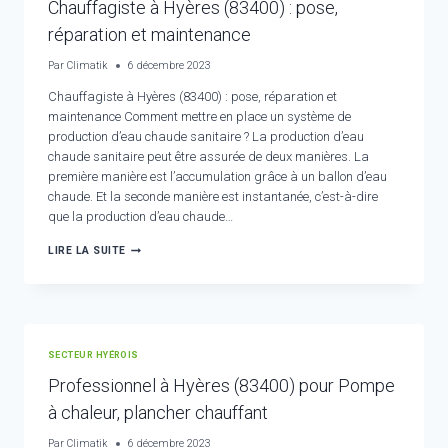
Chauffagiste à Hyères (83400) : pose,
réparation et maintenance
Par
Climatik
6 décembre 2023
Chauffagiste à Hyères (83400) : pose, réparation et
maintenance Comment mettre en place un système de
production d’eau chaude sanitaire ? La production d’eau
chaude sanitaire peut être assurée de deux manières. La
première manière est l’accumulation grâce à un ballon d’eau
chaude. Et la seconde manière est instantanée, c’est-à-dire
que la production d’eau chaude…
CHAUFFAGISTE
LIRE LA SUITE
À
HYÈRES
(83400)
:
POSE,
RÉPARATION
SECTEUR HYÉROIS
ET
MAINTENANCE
Professionnel à Hyères (83400) pour Pompe
à chaleur, plancher chauffant
Par
Climatik
6 décembre 2023