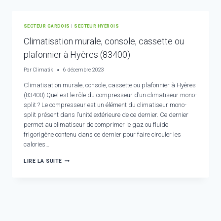
:
POSE,
RÉPARATION
SECTEUR GARDOIS
|
SECTEUR HYÉROIS
ET
MAINTENANCE
Climatisation murale, console, cassette ou
CLIMATISATION
plafonnier à Hyères (83400)
Par
Climatik
6 décembre 2023
Climatisation murale, console, cassette ou plafonnier à Hyères
(83400) Quel est le rôle du compresseur d’un climatiseur mono-
split ? Le compresseur est un élément du climatiseur mono-
split présent dans l’unité extérieure de ce dernier. Ce dernier
permet au climatiseur de comprimer le gaz ou fluide
frigorigène contenu dans ce dernier pour faire circuler les
calories…
CLIMATISATION
LIRE LA SUITE
MURALE,
CONSOLE,
CASSETTE
OU
PLAFONNIER
À
HYÈRES