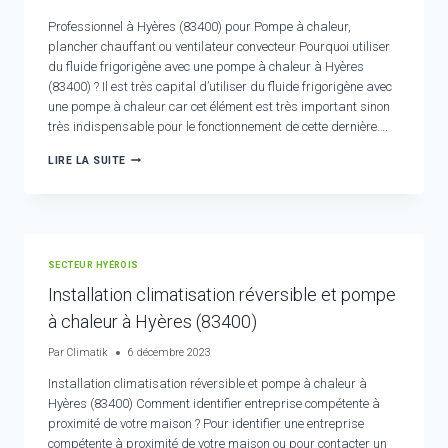
Professionnel à Hyères (83400) pour Pompe à chaleur,
plancher chauffant ou ventilateur convecteur Pourquoi utiliser
du fluide frigorigène avec une pompe à chaleur à Hyères
(83400) ? Il est très capital d’utiliser du fluide frigorigène avec
une pompe à chaleur car cet élément est très important sinon
très indispensable pour le fonctionnement de cette dernière….
PROFESSIONNEL
LIRE LA SUITE
À
HYÈRES
(83400)
POUR
POMPE
À
SECTEUR HYÉROIS
CHALEUR,
PLANCHER
Installation climatisation réversible et pompe
CHAUFFANT
à chaleur à Hyères (83400)
Par
Climatik
6 décembre 2023
Installation climatisation réversible et pompe à chaleur à
Hyères (83400) Comment identifier entreprise compétente à
proximité de votre maison ? Pour identifier une entreprise
compétente à proximité de votre maison ou pour contacter un