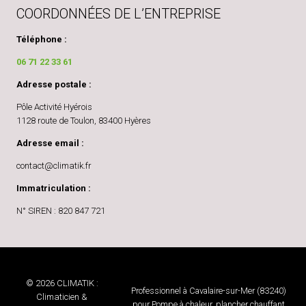
COORDONNÉES DE L’ENTREPRISE
Téléphone :
06 71 22 33 61
Adresse postale :
Pôle Activité Hyérois
1128 route de Toulon, 83400 Hyères
Adresse email :
contact@climatik.fr
Immatriculation :
N° SIREN : 820 847 721
© 2026 CLIMATIK :
Professionnel à Cavalaire-sur-Mer (83240)
Climaticien &
pour Pompe à chaleur, plancher chauffant