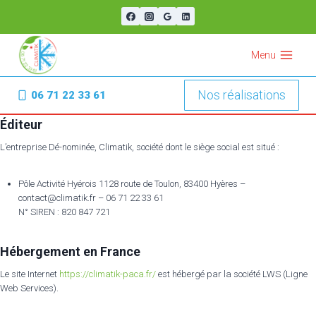
Aller
au
contenu
Menu
Nos réalisations
06 71 22 33 61
Éditeur
L’entreprise Dé-nominée, Climatik, société dont le siège social est situé :
Pôle Activité Hyérois 1128 route de Toulon, 83400 Hyères –
contact@climatik.fr – 06 71 22 33 61
N° SIREN : 820 847 721
Hébergement en France
Le site Internet
https://climatik-paca.fr/
est hébergé par la société LWS (Ligne
Web Services).