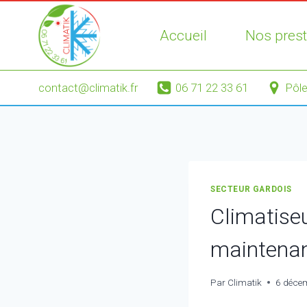
Aller
au
Accueil
Nos prest
contenu
contact@climatik.fr
06 71 22 33 61
Pôle
SECTEUR GARDOIS
Climatiseu
maintenan
Par
Climatik
6 déce