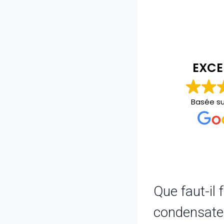
christopher bourgeois
il y a 2 ans
EXCE
Personne au top carré et propre
Basée s
Que faut-il
condensate