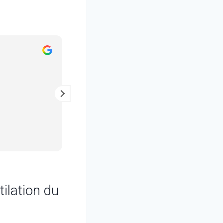
Julien Maisonnat
il y a 2 ans
Entretien au top, un vrai pro !
tilation du