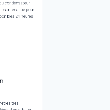
n du condensateur.
 de maintenance pour
sponibles 24 heures
un
mètres très
dépend en effet du