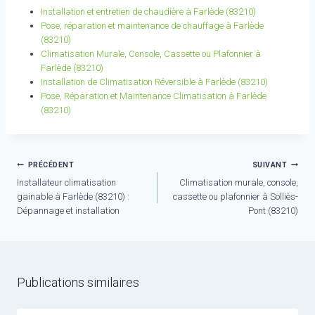
Installation et entretien de chaudière à Farlède (83210)
Pose, réparation et maintenance de chauffage à Farlède
(83210)
Climatisation Murale, Console, Cassette ou Plafonnier à
Farlède (83210)
Installation de Climatisation Réversible à Farlède (83210)
Pose, Réparation et Maintenance Climatisation à Farlède
(83210)
Navigation
PRÉCÉDENT
SUIVANT
Installateur climatisation
Climatisation murale, console,
de
gainable à Farlède (83210) :
cassette ou plafonnier à Solliès-
l’article
Dépannage et installation
Pont (83210)
Publications similaires