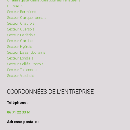
Chauffagiste, climaticien pour les Taradéens
CLIMATIK
Secteur Borméens
Secteur Carqueirannais
Secteur Craurois
Secteur Cuersois
Secteur Farlédois
Secteur Gardois
Secteur Hyérois
Secteur Lavandourains
Secteur Londais
Secteur Solliès-Pontois
Secteur Toulonnais
Secteur Valettois
COORDONNÉES DE L’ENTREPRISE
Téléphone :
06 71 22 33 61
Adresse postale :