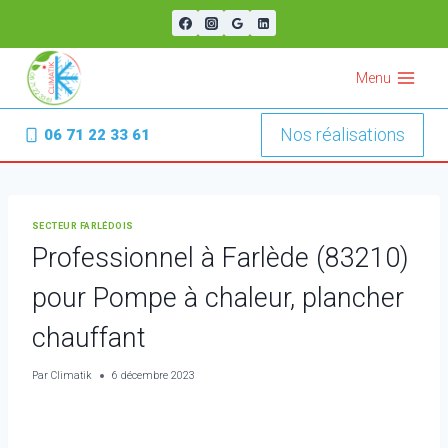
Aller
au
contenu
Menu
Nos réalisations
06 71 22 33 61
SECTEUR FARLÉDOIS
Professionnel à Farlède (83210)
pour Pompe à chaleur, plancher
chauffant
Par
Climatik
6 décembre 2023