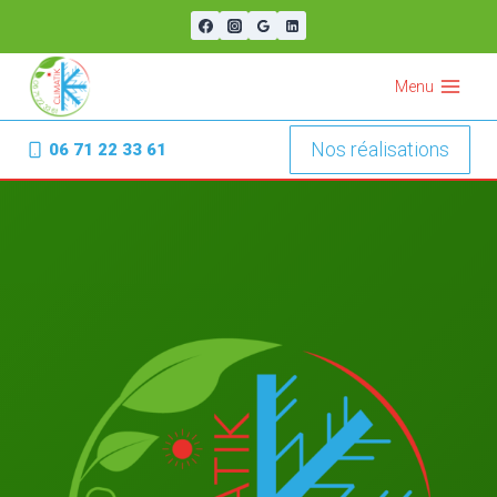
Aller
au
contenu
Menu
Nos réalisations
06 71 22 33 61