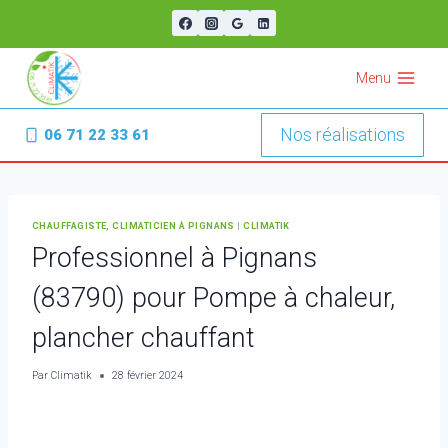
Aller
au
contenu
Menu
Nos réalisations
06 71 22 33 61
CHAUFFAGISTE, CLIMATICIEN À PIGNANS
|
CLIMATIK
Professionnel à Pignans
(83790) pour Pompe à chaleur,
plancher chauffant
Par
Climatik
28 février 2024