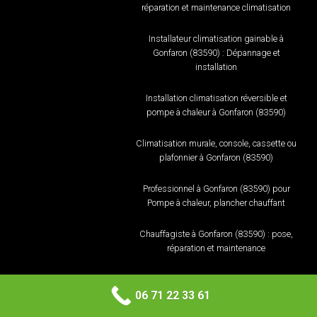
réparation et maintenance climatisation
Installateur climatisation gainable à
Gonfaron (83590) : Dépannage et
installation
Installation climatisation réversible et
pompe à chaleur à Gonfaron (83590)
Climatisation murale, console, cassette ou
plafonnier à Gonfaron (83590)
Professionnel à Gonfaron (83590) pour
Pompe à chaleur, plancher chauffant
Chauffagiste à Gonfaron (83590) : pose,
réparation et maintenance
Climatiseur à Gonfaron (83590) : Pose,
réparation et maintenance climatisation
06 71 22 33 61