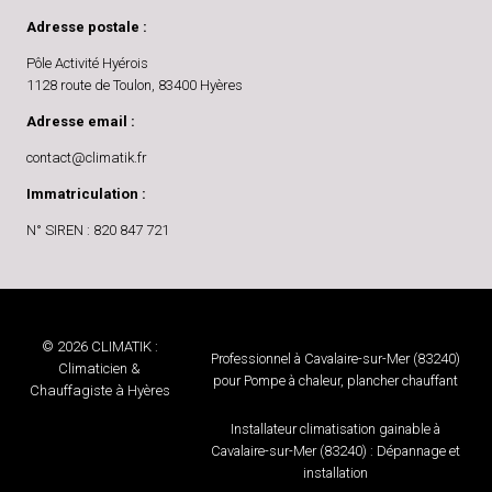
Adresse postale :
Pôle Activité Hyérois
1128 route de Toulon, 83400 Hyères
Adresse email :
contact@climatik.fr
Immatriculation :
N° SIREN : 820 847 721
© 2026 CLIMATIK :
Professionnel à Cavalaire-sur-Mer (83240)
Climaticien &
pour Pompe à chaleur, plancher chauffant
Chauffagiste à Hyères
Installateur climatisation gainable à
Cavalaire-sur-Mer (83240) : Dépannage et
installation