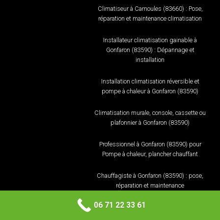
Climatiseur à Carnoules (83660) : Pose,
réparation et maintenance climatisation
Installateur climatisation gainable à
Gonfaron (83590) : Dépannage et
installation
Installation climatisation réversible et
pompe à chaleur à Gonfaron (83590)
Climatisation murale, console, cassette ou
plafonnier à Gonfaron (83590)
Professionnel à Gonfaron (83590) pour
Pompe à chaleur, plancher chauffant
Chauffagiste à Gonfaron (83590) : pose,
réparation et maintenance
06 71 22 33 61
Climatiseur à Gonfaron (83590) : Pose,
réparation et maintenance climatisation