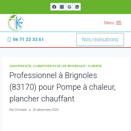
Aller
au
contenu
Menu
Nos réalisations
06 71 22 33 61
CHAUFFAGISTE, CLIMATICIEN POUR LES BRIGNOLAIS
|
CLIMATIK
Professionnel à Brignoles
(83170) pour Pompe à chaleur,
plancher chauffant
Par
Climatik
20 décembre 2023