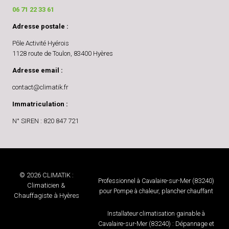
06 71 22 33 61
Adresse postale :
Pôle Activité Hyérois
1128 route de Toulon, 83400 Hyères
Adresse email :
contact@climatik.fr
Immatriculation :
N° SIREN : 820 847 721
© 2026 CLIMATIK :
Professionnel à Cavalaire-sur-Mer (83240)
Climaticien &
pour Pompe à chaleur, plancher chauffant
Chauffagiste à Hyères
Installateur climatisation gainable à
Cavalaire-sur-Mer (83240) : Dépannage et