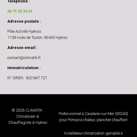
Téléphone :
06 71 22 33 61
Adresse postale :
Pôle Activité Hyérois
1128 route de Toulon, 83400 Hyères
Adresse email :
contact@climatik.fr
Immatriculation :
N° SIREN : 820 847 721
© 2026 CLIMATIK :
Professionnel à Cavalaire-sur-Mer (83240)
Climaticien &
pour Pompe à chaleur, plancher chauffant
Chauffagiste à Hyères
Installateur climatisation gainable à