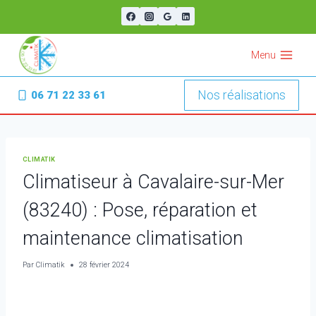
Aller
au
contenu
Menu
Nos réalisations
06 71 22 33 61
CLIMATIK
Climatiseur à Cavalaire-sur-Mer
(83240) : Pose, réparation et
maintenance climatisation
Par
Climatik
28 février 2024