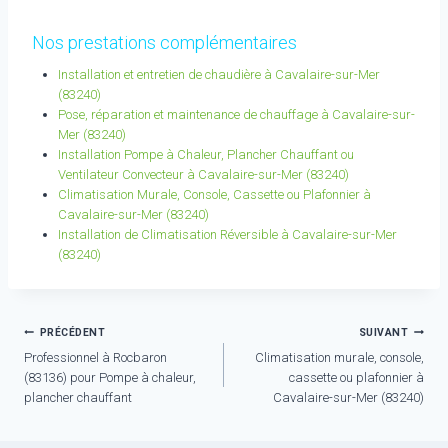
Nos prestations complémentaires
Installation et entretien de chaudière à Cavalaire-sur-Mer
(83240)
Pose, réparation et maintenance de chauffage à Cavalaire-sur-
Mer (83240)
Installation Pompe à Chaleur, Plancher Chauffant ou
Ventilateur Convecteur à Cavalaire-sur-Mer (83240)
Climatisation Murale, Console, Cassette ou Plafonnier à
Cavalaire-sur-Mer (83240)
Installation de Climatisation Réversible à Cavalaire-sur-Mer
(83240)
Navigation
PRÉCÉDENT
SUIVANT
Professionnel à Rocbaron
Climatisation murale, console,
de
(83136) pour Pompe à chaleur,
cassette ou plafonnier à
l’article
plancher chauffant
Cavalaire-sur-Mer (83240)