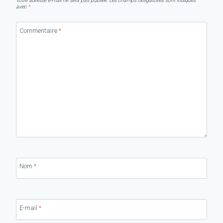
Votre adresse e-mail ne sera pas publiée.
Les champs obligatoires sont indiqués
avec
*
Commentaire
*
Nom
*
E-mail
*