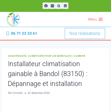
Aller
au
contenu
Menu
Nos réalisations
06 71 22 33 61
CHAUFFAGISTE, CLIMATICIEN POUR LES BANDOLAIS
|
CLIMATIK
Installateur climatisation
gainable à Bandol (83150) :
Dépannage et installation
Par
Climatik
20 décembre 2023