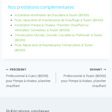
Nos prestations complémentaires
Installation et entretien de chaudière à Toulon (83000)
Pose, réparation et maintenance de chauffage à Toulon (83000)
Installation Pompe à Chaleur, Plancher Chauffant ou
Ventilateur Convecteur à Toulon (83000)
Climatisation Murale, Console, Cassette ou Plafonnier à Toulon
(83000)
Pose, Réparation et Maintenance Climatisation à Toulon
(83000)
Navigation
PRÉCÉDENT
SUIVANT
Professionnel à Cuers (83390)
Professionnel à Toulon (83000)
de
pour Pompe à chaleur, plancher
pour Pompe à chaleur, plancher
l’article
chauffant
chauffant
Publications similaires