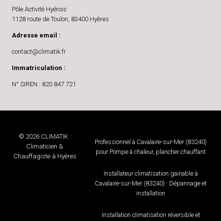
Pôle Activité Hyérois
1128 route de Toulon, 83400 Hyères
Adresse email :
contact@climatik.fr
Immatriculation :
N° SIREN : 820 847 721
© 2026 CLIMATIK :
Professionnel à Cavalaire-sur-Mer (83240)
Climaticien &
pour Pompe à chaleur, plancher chauffant
Chauffagiste à Hyères
Installateur climatisation gainable à
Cavalaire-sur-Mer (83240) : Dépannage et
installation
Installation climatisation réversible et