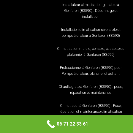
Installateur climatisation gainable à
Gonfaron (83590) : Dépannage et
installation
Installation climatisation réversible et
pompe à chaleur à Gonfaron (83590)
Climatisation murale, console, cassette ou
plafonnier à Gonfaron (83590)
Professionnel à Gonfaron (83590) pour
Pompe à chaleur, plancher chauffant
Chauffagiste à Gonfaron (83590) : pose,
réparation et maintenance
Climatiseur à Gonfaron (83590) : Pose,
réparation et maintenance climatisation
06 71 22 33 61
Climatisation murale, console, cassette ou
plafonnier à Luc (83340)